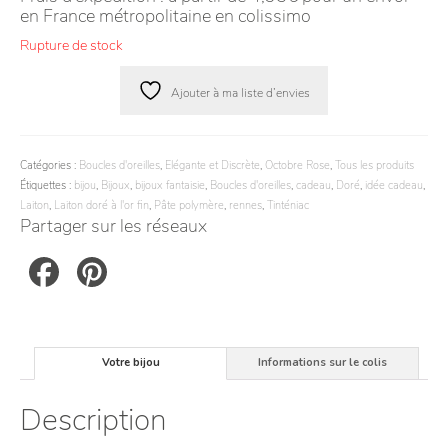
en France métropolitaine en colissimo
Rupture de stock
Ajouter à ma liste d’envies
Catégories :
Boucles d'oreilles
,
Elégante et Discrète
,
Octobre Rose
,
Tous les produits
Étiquettes :
bijou
,
Bijoux
,
bijoux fantaisie
,
Boucles d'oreilles
,
cadeau
,
Doré
,
idée cadeau
,
Laiton
,
Laiton doré à l'or fin
,
Pâte polymère
,
rennes
,
Tinténiac
Partager sur les réseaux
Facebook
Pinterest
Votre bijou
Informations sur le colis
Description