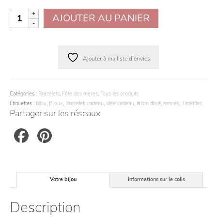
quantité
AJOUTER AU PANIER
de
Bracelet
fin
doré
Ajouter à ma liste d’envies
Séléné
Catégories :
Bracelets
,
Fête des mères
,
Tous les produits
Étiquettes :
bijou
,
Bijoux
,
Bracelet
,
cadeau
,
idée cadeau
,
laiton doré
,
rennes
,
Tinténiac
Partager sur les réseaux
Facebook
Pinterest
Votre bijou
Informations sur le colis
Description