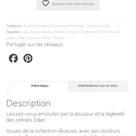
Ajouter à ma liste d’envies
Catégories :
Boucles d'oreilles
,
Elégante et Romantique
,
Tous les produits
Étiquettes :
bijou
,
Bijoux
,
Boucles d'oreilles
,
cadeau
,
Créoles
,
dorés à l'or fin
,
idée
cadeau
,
Pâte polymère
,
rennes
,
Tinténiac
Partager sur les réseaux
Facebook
Pinterest
Votre bijou
Informations sur le colis
Description
Laissez-vous envouter par la douceur et la légèreté
des créoles Eden
Issues de la collection rêveuse, avec ses couleurs