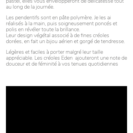
pastel, elles vous envelopperont de délicatesse tout
au long de la journée.
Les pendentifs sont en pâte polymère. Je les ai
réalisés à la main, puis soigneusement poncés et
polis en révéler toute la brillance.
Leur design végétal associé à de fines créoles
dorées, en fait un
bijou
aérien et gorgé de tendresse.
Légères et faciles à porter malgré leur taille
appréciable. Les
créoles
Eden ajouteront une note de
douceur et de féminité à vos tenues quotidiennes