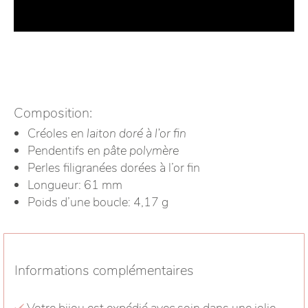
Composition:
Créoles en
laiton doré à l’or fin
Pendentifs en
pâte polymère
Perles filigranées dorées à l’or fin
Longueur: 61 mm
Poids d’une boucle: 4,17 g
Informations complémentaires
Votre bijou est expédié avec soin dans une jolie