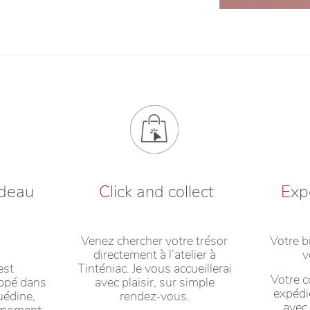
adeau
C
lick and collect
E
xp
Venez chercher votre trésor
Votre b
directement à l’atelier à
v
est
Tinténiac. Je vous accueillerai
Votre 
oppé dans
avec plaisir, sur simple
expédi
uédine,
rendez-vous.
avec
n moment