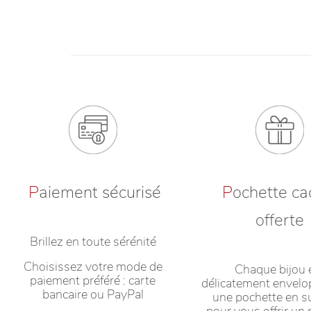
P
aiement sécurisé
P
ochette c
offerte
Brillez en toute sérénité
Choisissez votre mode de
Chaque bijou 
paiement préféré : carte
délicatement envel
bancaire ou PayPal
une pochette en s
pour vous offrir u