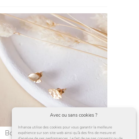
Avec ou sans cookies ?
Inhanoa utilise des cookies pour vous garantir la meilleure
Boucles d’oreilles puces dorées
expérience sur son site web ainsi qu'à des fins de mesure et
d'analyse de ses performances. Le fait de ne pas consentir ou de