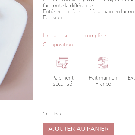
fait toute la différence.
Entièrement fabriqué à la main en laiton do
Éclosion.
Lire la description complète
Composition
Paiement
Fait main en
Ex
sécurisé
France
1 en stock
quantité
AJOUTER AU PANIER
de