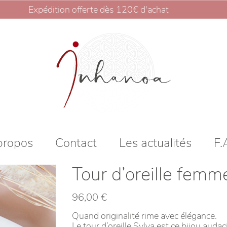
Expédition offerte dès 120€ d'achat
Ignorer
propos
Contact
Les actualités
F.
Tour d’oreille femm
96,00
€
Quand originalité rime avec élégance.
Le tour d’oreille Sylva est ce bijou auda