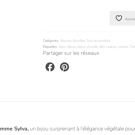
Tour
d’oreille
femme
Ajoute
Sylva
Catégories :
Boucles d'oreilles
,
Tous les produits
Étiquettes :
bijou
,
Bijoux
,
bijoux d'oreille
,
idée cadeau
,
rennes
,
Tin
Partager sur les réseaux
Facebook
Pinterest
femme Sylva,
un bijou surprenant à l’élégance végétale pour