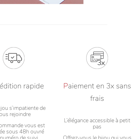
édition rapide
P
aiement en 3x sans
frais
ijou s’impatiente de
ous rejoindre
L’élégance accessible à petit
commande vous est
pas
ée sous 48h ouvré
 numéro de suivi.
Offrez-vous le bijou qui vous