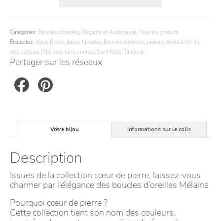
Catégories :
Boucles d'oreilles
,
Elégante et Audacieuse
,
Tous les produits
Étiquettes :
bijou
,
Bijoux
,
bijoux fantaisie
,
Boucles d'oreilles
,
cadeau
,
dorés à l'or fin
,
idée cadeau
,
Pâte polymère
,
rennes
,
Saint Malo
,
Tinténiac
Partager sur les réseaux
Facebook
Pinterest
Votre bijou
Informations sur le colis
Description
Issues de la collection cœur de pierre, laissez-vous
charmer par l’élégance des boucles d’oreilles Mélaïna
Pourquoi cœur de pierre ?
Cette collection tient son nom des couleurs,