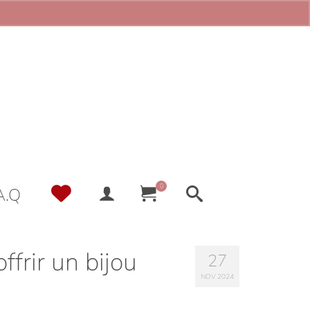
0
Ma
A.Q
liste
de
souhaits
frir un bijou
27
NOV 2024