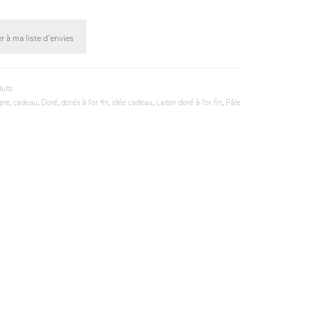
r à ma liste d’envies
uits
gne
,
cadeau
,
Doré
,
dorés à l'or fin
,
idée cadeau
,
Laiton doré à l'or fin
,
Pâte