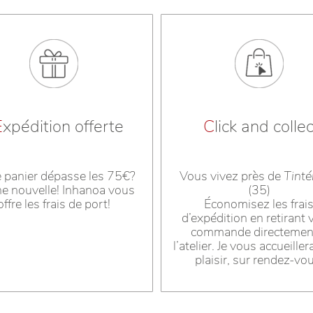
E
xpédition offerte
C
lick and collec
e panier dépasse les 75€?
Vous vivez près de
Tinté
e nouvelle! Inhanoa vous
(35)
offre les frais de port!
Économisez les frai
d’expédition en retirant 
commande directemen
l’atelier. Je vous accueiller
plaisir, sur rendez-vo