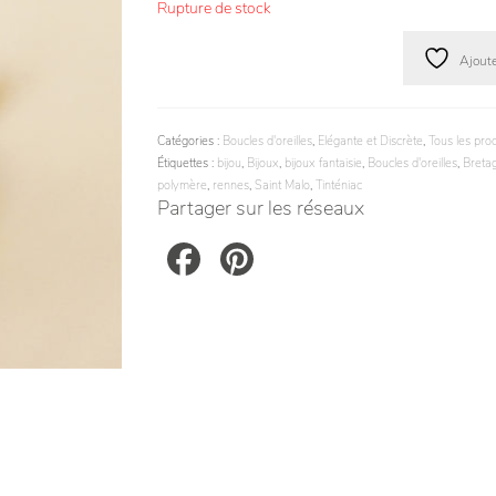
Rupture de stock
Ajoute
Catégories :
Boucles d'oreilles
,
Elégante et Discrète
,
Tous les prod
Étiquettes :
bijou
,
Bijoux
,
bijoux fantaisie
,
Boucles d'oreilles
,
Breta
polymère
,
rennes
,
Saint Malo
,
Tinténiac
Partager sur les réseaux
Facebook
Pinterest