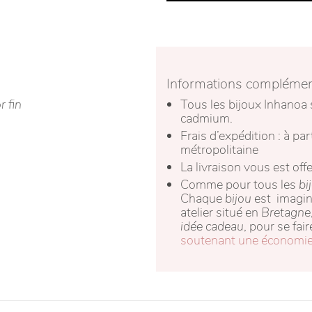
Informations complémen
r fin
Tous les bijoux Inhanoa 
cadmium.
Frais d’expédition : à pa
métropolitaine
La livraison vous est o
Comme pour tous les
bi
Chaque
bijou
est imagin
atelier situé en
Bretagne
idée cadeau
, pour se fai
soutenant une économie l