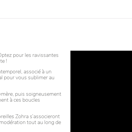
? Optez pour les ravissantes
te !
ntemporel, associé à un
al pour vous sublimer au
lymère
, puis soigneusement
nent à ces boucles
reilles
Zohra s’associeront
 modération tout au long de