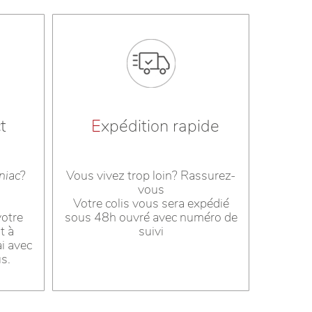
t
E
xpédition rapide
niac
?
Vous vivez trop loin? Rassurez-
vous
s
Votre colis vous sera expédié
votre
sous 48h ouvré avec numéro de
t à
suivi
ai avec
us.