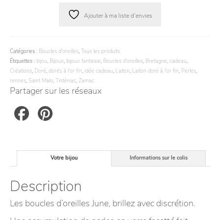
Ajouter à ma liste d’envies
Catégories :
Boucles d'oreilles
,
Tous les produits
Étiquettes :
bijou
,
Bijoux
,
bijoux fantaisie
,
Boucles d'oreilles
,
Bretagne
,
cadeau
,
Créations
,
Doré
,
dorés à l'or fin
,
idée cadeau
,
Laiton
,
Laiton doré à l'or fin
,
Perles
,
rennes
,
Saint Malo
,
Tinténiac
,
Zamac
Partager sur les réseaux
Facebook
Pinterest
Votre bijou
Informations sur le colis
Description
Les boucles d’oreilles June, brillez avec discrétion.