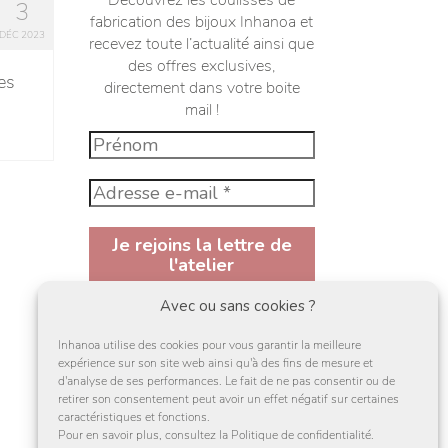
Découvrez les coulisses de
3
fabrication des bijoux Inhanoa et
DÉC 2023
recevez toute l’actualité ainsi que
des offres exclusives,
es
directement dans votre boite
mail !
Avec ou sans cookies ?
En vous inscrivant à la newsletter,
vous acceptez de recevoir des mail et
Inhanoa utilise des cookies pour vous garantir la meilleure
des offres de la par d'Inhanoa ainsi
expérience sur son site web ainsi qu'à des fins de mesure et
que sa
politique de confidentialité
d'analyse de ses performances. Le fait de ne pas consentir ou de
retirer son consentement peut avoir un effet négatif sur certaines
J'accepte
caractéristiques et fonctions.
Pour en savoir plus, consultez la Politique de confidentialité.