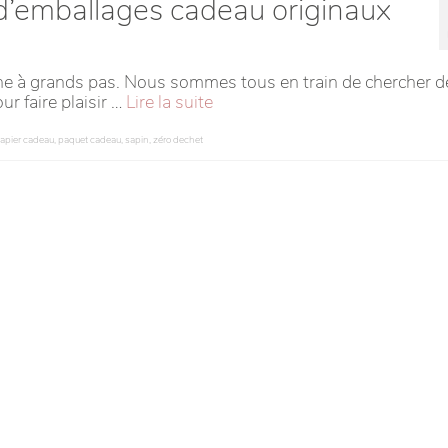
d’emballages cadeau originaux
roche à grands pas. Nous sommes tous en train de chercher d
ur faire plaisir …
Lire la suite
apier cadeau
,
paquet cadeau
,
sapin
,
zéro dechet