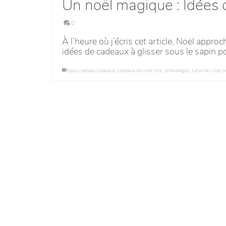
Un noël magique : Idées 
0
À l’heure où j’écris cet article, Noël app
idées de cadeaux à glisser sous le sapin po
bijou
,
cadeau
,
cadeaux
,
cadeaux de noël
,
chic
,
emballages
,
furoshiki
,
noël
,
p