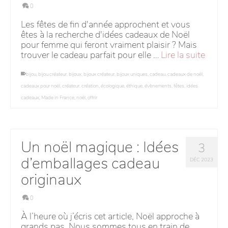
0
Les fêtes de fin d'année approchent et vous
êtes à la recherche d'idées cadeaux de Noël
pour femme qui feront vraiment plaisir ? Mais
trouver le cadeau parfait pour elle …
Lire la suite
bijou
,
bijou créateur
,
bijoux
,
bijoux créateur
,
bijoux uniques
,
cadeau
,
cadeaux de noël
,
cadeaux pour noël
,
créateur
,
création
,
écologique
,
éthique
,
évènements
,
fêtes
,
idées
cadeaux
,
Made in France
,
noël
,
offrir
Un noël magique : Idées
3
d’emballages cadeau
DÉC 2023
originaux
0
À l’heure où j’écris cet article, Noël approche à
grands pas. Nous sommes tous en train de