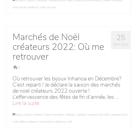
artisans
,
bijoux
,
cadeaux
,
cadeaux pour noël
,
créateurs
,
évènements
,
idées cadeaux
,
marché de créateurs
,
noël
,
rennes
Marchés de Noël
25
créateurs 2022: Où me
NOV 2022
retrouver
0
Où retrouver les bijoux Inhanoa en Décembre?
C’est reparti ! Je déclare la saison des marchés
de noël créateurs 2022 ouverte !
L’effervescence des fêtes de fin d’année, les …
Lire la suite
bijoux
,
bijoux créateur
,
bijoux fantaisie
,
cadeau
,
cadeaux
,
cadeaux de noël
,
cadeaux pour
noël
,
idées cadeaux
,
marché de créateurs
,
noël