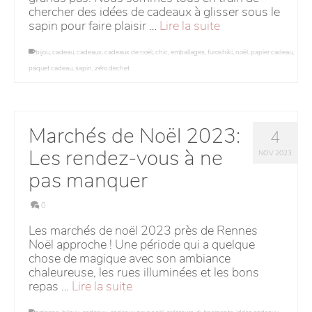
chercher des idées de cadeaux à glisser sous le
sapin pour faire plaisir …
Lire la suite
bijou
,
cadeau
,
cadeaux
,
cadeaux de noël
,
chic
,
emballages
,
furoshiki
,
noël
,
papier cadeau
,
paquet cadeau
,
sapin
,
zéro dechet
Marchés de Noël 2023:
4
Les rendez-vous à ne
NOV 2023
pas manquer
0
Les marchés de noël 2023 près de Rennes
Noël approche ! Une période qui a quelque
chose de magique avec son ambiance
chaleureuse, les rues illuminées et les bons
repas …
Lire la suite