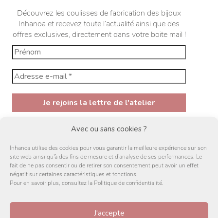
Découvrez les coulisses de fabrication des bijoux
Inhanoa et recevez toute l’actualité ainsi que des
offres exclusives, directement dans votre boite mail !
En vous inscrivant à la newsletter, vous acceptez de
Avec ou sans cookies ?
recevoir des mail et des offres de la par d'Inhanoa
ainsi que sa
politique de confidentialité
Inhanoa utilise des cookies pour vous garantir la meilleure expérience sur son
site web ainsi qu'à des fins de mesure et d'analyse de ses performances. Le
fait de ne pas consentir ou de retirer son consentement peut avoir un effet
J'accepte
négatif sur certaines caractéristiques et fonctions.
Pour en savoir plus, consultez la Politique de confidentialité.
J'accepte