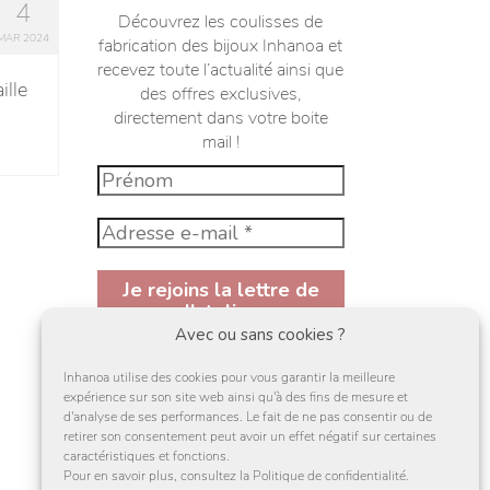
4
Découvrez les coulisses de
MAR 2024
fabrication des bijoux Inhanoa et
recevez toute l’actualité ainsi que
ille
des offres exclusives,
directement dans votre boite
mail !
Avec ou sans cookies ?
En vous inscrivant à la newsletter,
Inhanoa utilise des cookies pour vous garantir la meilleure
vous acceptez de recevoir des mail et
expérience sur son site web ainsi qu'à des fins de mesure et
des offres de la par d'Inhanoa ainsi
d'analyse de ses performances. Le fait de ne pas consentir ou de
que sa
politique de confidentialité
retirer son consentement peut avoir un effet négatif sur certaines
caractéristiques et fonctions.
J'accepte
Pour en savoir plus, consultez la Politique de confidentialité.