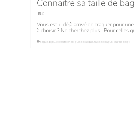
Connaitre sa taille de ba
0
Vous est-il déjà arrivé de craquer pour une
à choisir ? Ne cherchez plus ! Pour celles 
bague
,
bijou
,
circonférence
,
guide pratique
,
taille de bague
,
tour de doigt