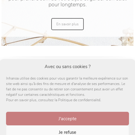
pour longtemps.
En savoir plus
Avec ou sans cookies ?
Découvrez mon univers en me suivant sur
facebook
et/ou
Instagram
Inhanoa utilise des cookies pour vous garantir la meilleure expérience sur son
site web ainsi qu'à des fins de mesure et d'analyse de ses performances. Le
fait de ne pas consentir ou de retirer son consentement peut avoir un effet
négatif sur certaines caractéristiques et fonctions.
Pour en savoir plus, consultez la Politique de confidentialité.
J'accepte
Politique de confidentialité
CGV
Je refuse
Mentions Légales
Plan de site
Rétractation