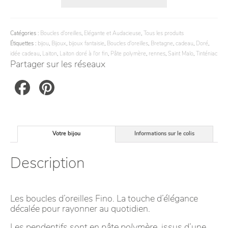
Catégories :
Boucles d'oreilles
,
Elégante et Audacieuse
,
Tous les produits
Étiquettes :
bijou
,
Bijoux
,
bijoux fantaisie
,
Boucles d'oreilles
,
Bretagne
,
cadeau
,
Doré
,
idée cadeau
,
Laiton
,
Laiton doré à l'or fin
,
Pâte polymère
,
rennes
,
Saint Malo
,
Tinténiac
Partager sur les réseaux
Facebook
Pinterest
Votre bijou
Informations sur le colis
Description
Les boucles d’oreilles Fino. La touche d’élégance
décalée pour rayonner au quotidien.
Les pendentifs sont en
pâte polymère
, issus d’une