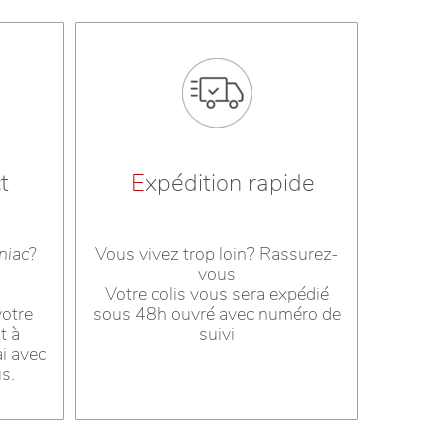
t
E
xpédition rapide
niac
?
Vous vivez trop loin? Rassurez-
vous
s
Votre colis vous sera expédié
votre
sous 48h ouvré avec numéro de
t à
suivi
ai avec
us.