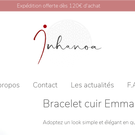
Expédition offerte dès 120€ d'achat
Ignorer
propos
Contact
Les actualités
F.
Bracelet cuir Emma
Adoptez un look simple et élégant en q