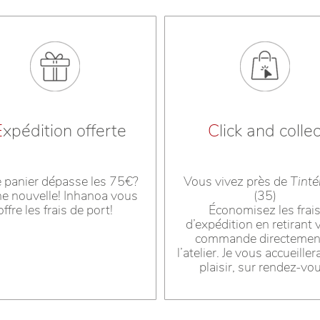
E
xpédition offerte
C
lick and collec
e panier dépasse les 75€?
Vous vivez près de
Tinté
e nouvelle! Inhanoa vous
(35)
offre les frais de port!
Économisez les frai
d’expédition en retirant 
commande directemen
l’atelier. Je vous accueiller
plaisir, sur rendez-vo