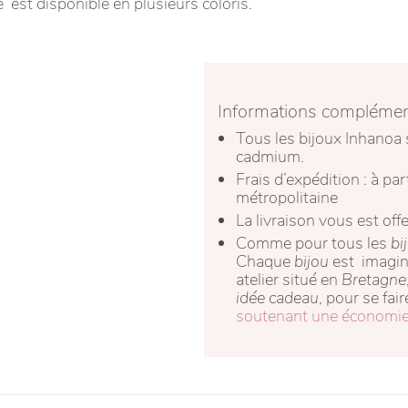
est disponible en plusieurs coloris.
Informations complémen
Tous les bijoux Inhanoa 
cadmium.
Frais d’expédition : à pa
métropolitaine
La livraison vous est o
Comme pour tous les
bi
Chaque
bijou
est imagin
atelier situé en
Bretagne
idée cadeau
, pour se fai
soutenant une économie l