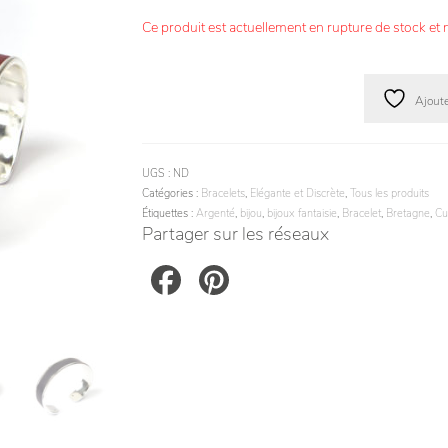
Ce produit est actuellement en rupture de stock et 
Ajoute
UGS :
ND
Catégories :
Bracelets
,
Elégante et Discrète
,
Tous les produits
Étiquettes :
Argenté
,
bijou
,
bijoux fantaisie
,
Bracelet
,
Bretagne
,
Cu
Partager sur les réseaux
Facebook
Pinterest