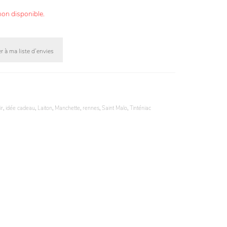
non disponible.
r à ma liste d’envies
ir
,
idée cadeau
,
Laiton
,
Manchette
,
rennes
,
Saint Malo
,
Tinténiac