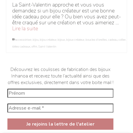
La Saint-Valentin approche et vous vous
demandez si un bijou créateur est une bonne
idée cadeau pour elle ? Ou bien vous avez peut-
être craqué sur une création et vous aimeriez …
Lire la suite
accessoiriser
,
bijou
,
bijou créateur
,
bijoux
,
bijoux créateur
,
boucles d'oreilles
,
cadeau
,
collier
,
idées cadeaux
,
offrir
,
Saint-Valentin
Découvrez les coulisses de fabrication des bijoux
Inhanoa et recevez toute l’actualité ainsi que des
offres exclusives, directement dans votre boite mail !