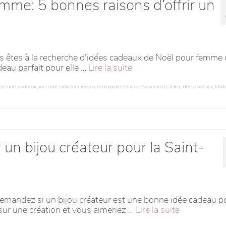
me: 5 bonnes raisons d’offrir un
us êtes à la recherche d'idées cadeaux de Noël pour femme 
deau parfait pour elle …
Lire la suite
de noël
,
cadeaux pour noël
,
créateur
,
création
,
écologique
,
éthique
,
évènements
,
fêtes
,
idées cadeaux
,
Made
r un bijou créateur pour la Saint-
demandez si un bijou créateur est une bonne idée cadeau p
sur une création et vous aimeriez …
Lire la suite