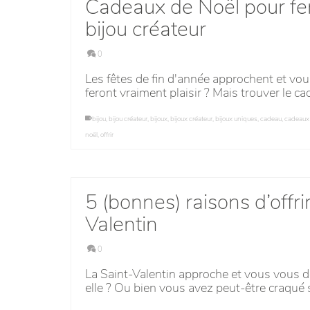
Cadeaux de Noël pour fem
bijou créateur
0
Les fêtes de fin d'année approchent et vo
feront vraiment plaisir ? Mais trouver le ca
bijou
,
bijou créateur
,
bijoux
,
bijoux créateur
,
bijoux uniques
,
cadeau
,
cadeaux 
noël
,
offrir
5 (bonnes) raisons d’offri
Valentin
0
La Saint-Valentin approche et vous vous 
elle ? Ou bien vous avez peut-être craqué 