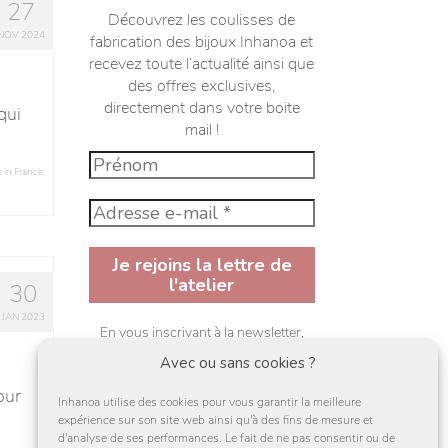
27
Découvrez les coulisses de
NOV 2024
fabrication des bijoux Inhanoa et
recevez toute l’actualité ainsi que
des offres exclusives,
directement dans votre boite
qui
mail !
 in France
,
30
JAN 2023
En vous inscrivant à la newsletter,
vous acceptez de recevoir des mail et
Avec ou sans cookies ?
des offres de la par d'Inhanoa ainsi
que sa
politique de confidentialité
our
Inhanoa utilise des cookies pour vous garantir la meilleure
expérience sur son site web ainsi qu'à des fins de mesure et
J'accepte
d'analyse de ses performances. Le fait de ne pas consentir ou de