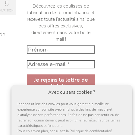
5
Découvrez les coulisses de
AVR 2024
fabrication des bijoux Inhanoa et
recevez toute l’actualité ainsi que
des offres exclusives,
directement dans votre boite
 de
mail !
Avec ou sans cookies ?
En vous inscrivant à la newsletter,
Inhanoa utilise des cookies pour vous garantir la meilleure
vous acceptez de recevoir des mail et
expérience sur son site web ainsi qu'à des fins de mesure et
des offres de la par d'Inhanoa ainsi
d'analyse de ses performances. Le fait de ne pas consentir ou de
que sa
politique de confidentialité
retirer son consentement peut avoir un effet négatif sur certaines
caractéristiques et fonctions.
J'accepte
Pour en savoir plus, consultez la Politique de confidentialité.