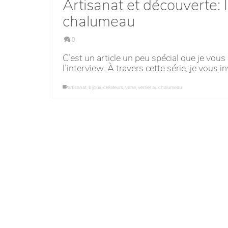
Artisanat et découverte: 
chalumeau
0
C’est un article un peu spécial que je vous
l’interview. À travers cette série, je vous i
artisanat
,
bijoux
,
créateurs
,
verre
,
verrier au chalumeau